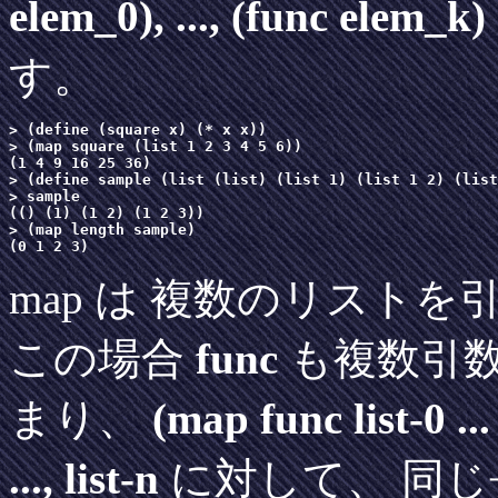
elem_0), ..., (func elem_k)
す。
> (define (square x) (* x x))

> (map square (list 1 2 3 4 5 6))

(1 4 9 16 25 36)

> (define sample (list (list) (list 1) (list 1 2) (list
> sample

(() (1) (1 2) (1 2 3))

> (map length sample)

map は 複数のリスト
この場合
func
も複数引
まり、
(map func list-0 ...
..., list-n
に対して、 同