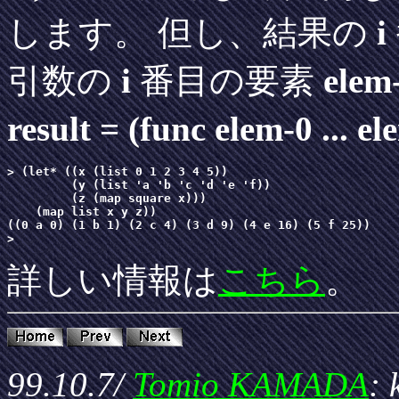
します。 但し、結果の
i
引数の
i
番目の要素
elem-
result = (func elem-0 ... el
> (let* ((x (list 0 1 2 3 4 5))

         (y (list 'a 'b 'c 'd 'e 'f))

         (z (map square x)))

    (map list x y z))

((0 a 0) (1 b 1) (2 c 4) (3 d 9) (4 e 16) (5 f 25))

詳しい情報は
こちら
。
99.10.7/
Tomio KAMADA
: