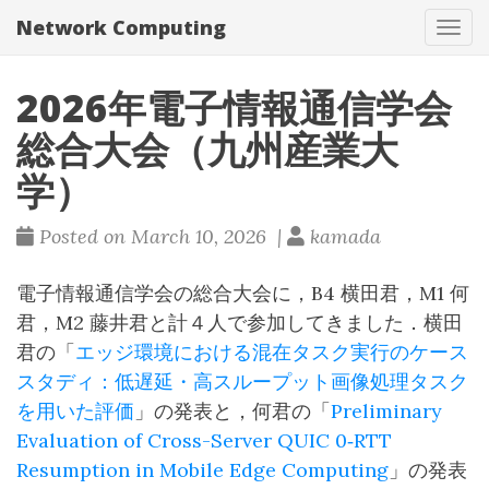
Network Computing
Tog
navi
2026年電子情報通信学会
総合大会（九州産業大
学）
Posted on March 10, 2026 |
kamada
電子情報通信学会の総合大会に，B4 横田君，M1 何
君，M2 藤井君と計４人で参加してきました．横田
君の「
エッジ環境における混在タスク実行のケース
スタディ：低遅延・高スループット画像処理タスク
を用いた評価
」の発表と，何君の「
Preliminary
Evaluation of Cross-Server QUIC 0‑RTT
Resumption in Mobile Edge Computing
」の発表