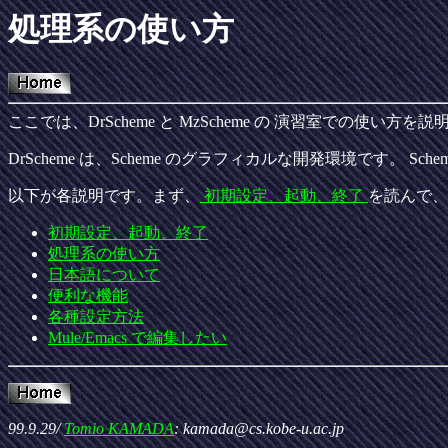
処理系の使い方
ここでは、DrScheme と MzScheme の 演習室での使い
DrScheme は、Scheme のグラフィカルな開発環境です。 Sc
以下が各説明です。まず、
初期設定、起動、終了
を読んで、
初期設定、起動、終了
処理系の使い方
日本語について
便利な機能
各種設定方法
Mule/Emacs で編集したい
99.9.29/
Tomio KAMADA
: kamada@cs.kobe-u.ac.jp